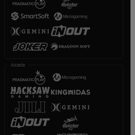
Arcade