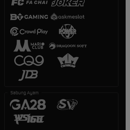
Sabung Ayam