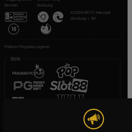
Bermain
Didukung
©2026 WG77. Hak cipta
dilindungi | 18+
Platform Penyedia Layanan
Slots