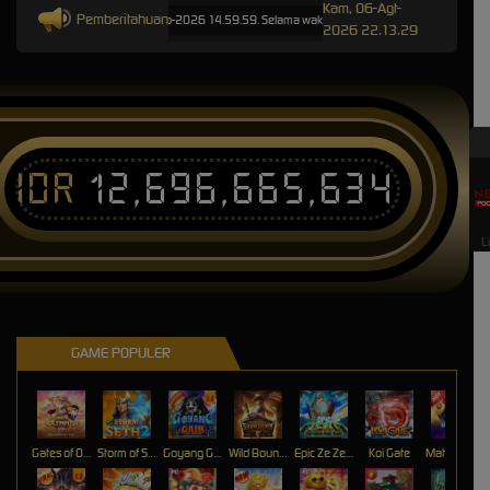
Kam, 06-Agt-
Pemberitahuan
dari 14.59.59 sampai 30-Sep-2026 14.59.59. Selama waktu ini, PP Virtual Sports permainan tid
2026 22.13.29
IDR
12,696,665,634
L
GAME POPULER
Gates of Olympus POP
Storm of Seth 2
Goyang Gaib
Wild Bounty Showdown
Epic Ze Zeus
Koi Gate
Mahjong Magic