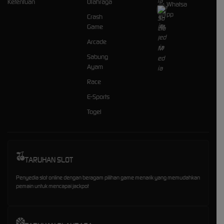
Ketentuan
Olahraga
Whatsa
pp
Crash
Game
Arcade
Sabung
Ayam
Race
E-Sports
Togel
TARUHAN SLOT
Penyedia slot online dengan beragam pilihan game menarik yang memudahkan
pemain untuk mencapai jackpot