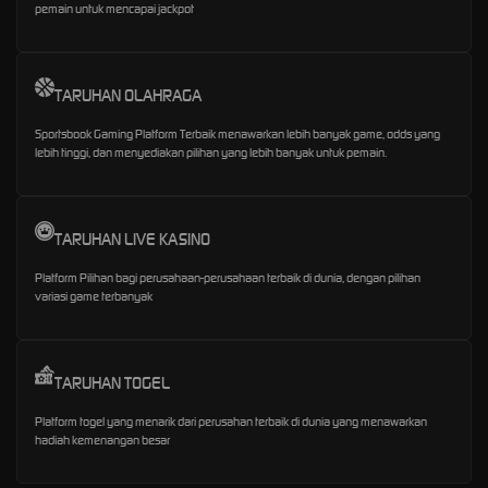
pemain untuk mencapai jackpot
TARUHAN OLAHRAGA
Sportsbook Gaming Platform Terbaik menawarkan lebih banyak game, odds yang
lebih tinggi, dan menyediakan pilihan yang lebih banyak untuk pemain.
TARUHAN LIVE KASINO
Platform Pilihan bagi perusahaan-perusahaan terbaik di dunia, dengan pilihan
variasi game terbanyak
TARUHAN TOGEL
Platform togel yang menarik dari perusahan terbaik di dunia yang menawarkan
hadiah kemenangan besar