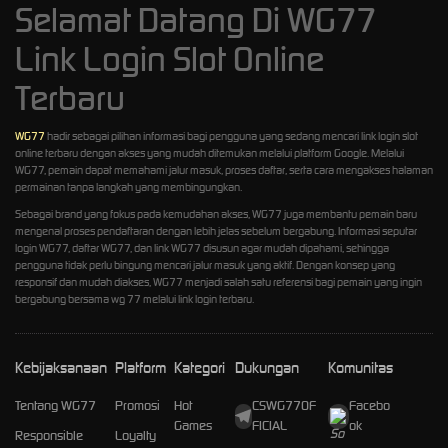
Selamat Datang Di WG77
Link Login Slot Online
Terbaru
WG77
hadir sebagai pilihan informasi bagi pengguna yang sedang mencari link login slot
online terbaru dengan akses yang mudah ditemukan melalui platform Google. Melalui
WG77, pemain dapat memahami jalur masuk, proses daftar, serta cara mengakses halaman
permainan tanpa langkah yang membingungkan.
Sebagai brand yang fokus pada kemudahan akses, WG77 juga membantu pemain baru
mengenal proses pendaftaran dengan lebih jelas sebelum bergabung. Informasi seputar
login WG77, daftar WG77, dan link WG77 disusun agar mudah dipahami, sehingga
pengguna tidak perlu bingung mencari jalur masuk yang aktif. Dengan konsep yang
responsif dan mudah diakses, WG77 menjadi salah satu referensi bagi pemain yang ingin
bergabung bersama wg 77 melalui link login terbaru.
Kebijaksanaan
Platform
Kategori
Dukungan
Komunitas
Tentang WG77
Promosi
Hot
CSWG77OF
Facebo
Games
FICIAL
ok
Responsible
Loyalty