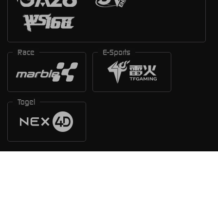
Race
E-Sports
Togel