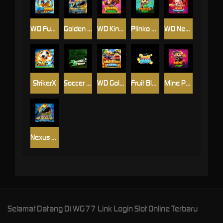
WD FuWa Fishing
Golden Tyrant Fishing
WD King Kong Fishing
Plinko Pop
WD Nezha Fishing Legend
StrikerX
Soccer Striker
WD Gold Blast Fishing
Fruit Blast
Mine Pop
Nexus Golden Tyrant
Selamat Datang Di WG77 Link Login Slot Online Terbaru